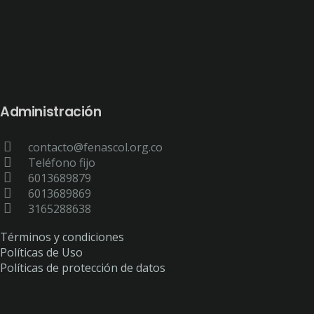
Administración
contacto@fenascol.org.co
Teléfono fijo
6013689879
6013689869
3165288638
Términos y condiciones
Políticas de Uso
Políticas de protección de datos