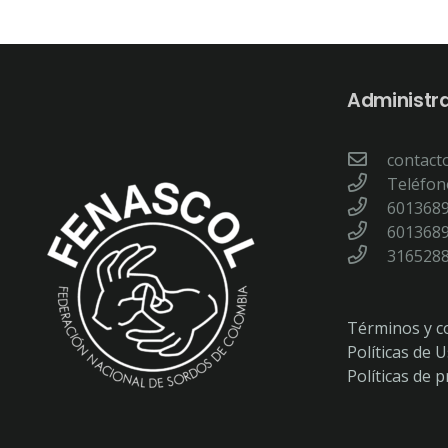
Administr
contact
Teléfono
601368
601368
316528
Términos y c
Políticas de 
Políticas de 