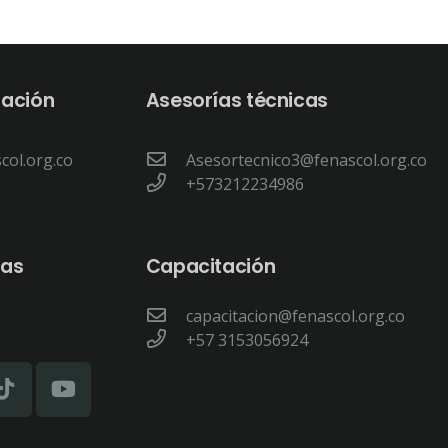
tación
Asesorías técnicas
col.org.co
Asesortecnico3@fenascol.org.co
+573212234986
sas
Capacitación
capacitacion@fenascol.org.co
+57 3153056924