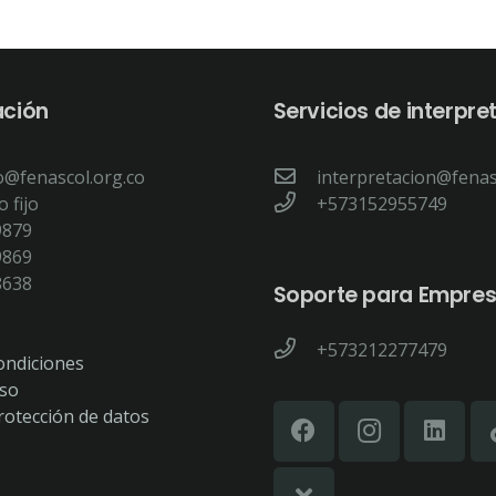
ación
Servicios de interpre
o@fenascol.org.co
interpretacion@fenas
 fijo
+573152955749
9879
9869
8638
Soporte para Empre
+573212277479
ondiciones
Uso
protección de datos